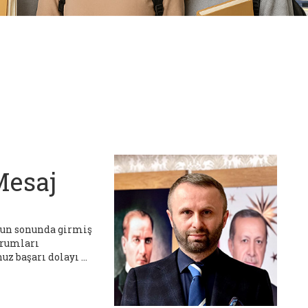
Mesaj
nun sonunda girmiş
urumları
z başarı dolayı ...