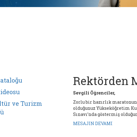
Rektörden 
ataloğu
Videosu
Sevgili Öğrenciler,
Zorlu bir hazırlık maratonu
ültür ve Turizm
olduğunuz Yükseköğretim K
ğü
Sınavı’nda göstermiş olduğunu
MESAJIN DEVAMI