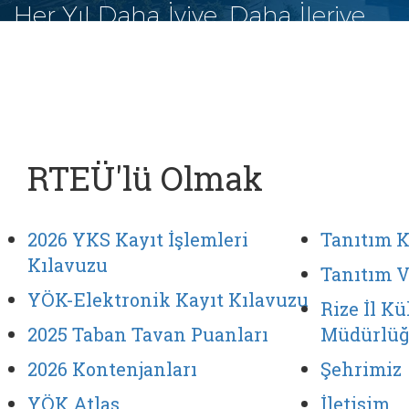
Her Yıl Daha İyiye, Daha İleriye
RTEÜ'lü Olmak
2026 YKS Kayıt İşlemleri
Tanıtım K
Kılavuzu
Tanıtım 
YÖK-Elektronik Kayıt Kılavuzu
Rize İl K
2025 Taban Tavan Puanları
Müdürlü
2026 Kontenjanları
Şehrimiz
YÖK Atlas
İletişim