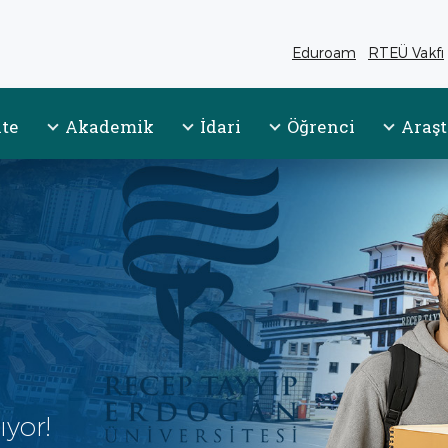
Eduroam
RTEÜ Vakfı
(yeni sekmed
ite
Akademik
İdari
Öğrenci
Araş
ıyor!