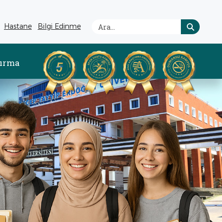
Hastane
Bilgi Edinme
e açılır)
(yeni sekmede açılır)
(yeni sekmede açılır)
tırma